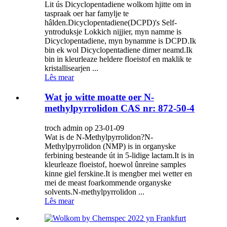
Lit ús Dicyclopentadiene wolkom hjitte om in
taspraak oer har famylje te
hâlden.Dicyclopentadiene(DCPD)'s Self-
yntroduksje Lokkich nijjier, myn namme is
Dicyclopentadiene, myn bynamme is DCPD.Ik
bin ek wol Dicyclopentadiene dimer neamd.Ik
bin in kleurleaze heldere floeistof en maklik te
kristallisearjen ...
Lês mear
Wat jo witte moatte oer N-
methylpyrrolidon CAS nr: 872-50-4
troch admin op 23-01-09
Wat is de N-Methylpyrrolidon?N-
Methylpyrrolidon (NMP) is in organyske
ferbining besteande út in 5-lidige lactam.It is in
kleurleaze floeistof, hoewol ûnreine samples
kinne giel ferskine.It is mengber mei wetter en
mei de meast foarkommende organyske
solvents.N-methylpyrrolidon ...
Lês mear