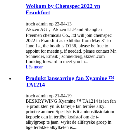
Wolkom by Chemspec 2022 yn
Frankfurt
troch admin op 22-04-13
Akizen AG， Akizen LLP and Shanghai
Freemen chemicals Co., ltd will join chemspec
2022 in Frankfurt as exhibitor from May 31 to
June 1st, the booth is D136, please be free to
appoint for meeting, if needed, please contact Mr.
Schneider, Email: j.schneider@akizen.com
Looking forward to meet you in...
Lês mear
Produkt lansearring fan Xyamine ™
TA1214
troch admin op 21-04-19
BESKRYWING Xyamine ™ TA1214 is ien fan
'e produkten yn ús famylje fan tertiêre alkyl
primêre aminen.Spesifyk is it aminostikstofatom
keppele oan in tertiêre koalstof om de t-
alkylgroep te jaan, wylst de alifatyske groep in
tige fertakke alkylketen is....