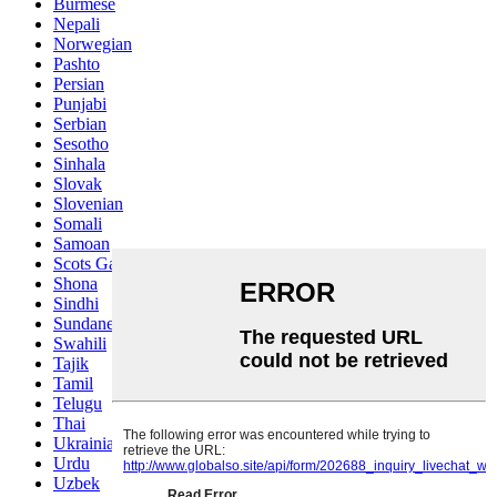
Burmese
Nepali
Norwegian
Pashto
Persian
Punjabi
Serbian
Sesotho
Sinhala
Slovak
Slovenian
Somali
Samoan
Scots Gaelic
Shona
Sindhi
Sundanese
Swahili
Tajik
Tamil
Telugu
Thai
Ukrainian
Urdu
Uzbek