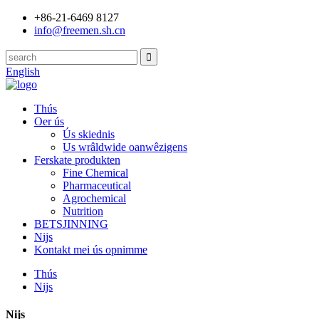
+86-21-6469 8127
info@freemen.sh.cn
English
Thús
Oer ús
Ús skiednis
Us wrâldwide oanwêzigens
Ferskate produkten
Fine Chemical
Pharmaceutical
Agrochemical
Nutrition
BETSJINNING
Nijs
Kontakt mei ús opnimme
Thús
Nijs
Nijs