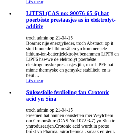
Lês mear
LiTFSI (CAS no: 90076-65-6) hat
poerbêste prestaasjes as in elektrolyt-
additiv
troch admin op 21-04-15
Boarne: nije enerzjylieder, troch Abstract: op it
stuit binne de lithiumsâlten yn kommersjele
lithium-ion-batterijelektrolyt benammen LiPF6 en
LiPF6 hawwe de elektrolyt poerbêste
elektrogemyske prestaasjes jûn, mar LiPF6 hat
minne thermyske en gemyske stabiliteit, en is
heul ...
Lês mear
Súksesfolle ferdieling fan Crotonic
acid yn Sina
troch admin op 21-04-15
Freemen hat hannen oansletten mei Weylchem ​​
om Crotonsäure (CAS No:107-93-7) yn Sina te
yntrodusearjen.Crotonic acid wurdt in protte
brûkt yn Pharma, agrochemical, smaak en geur,