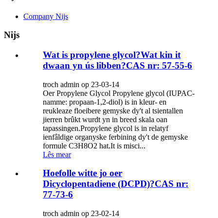
Company Nijs
Nijs
Wat is propylene glycol?Wat kin it
dwaan yn ús libben?CAS nr: 57-55-6
troch admin op 23-03-14
Oer Propylene Glycol Propylene glycol (IUPAC-
namme: propaan-1,2-diol) is in kleur- en
reukleaze floeibere gemyske dy't al tsientallen
jierren brûkt wurdt yn in breed skala oan
tapassingen.Propylene glycol is in relatyf
ienfâldige organyske ferbining dy't de gemyske
formule C3H8O2 hat.It is misci...
Lês mear
Hoefolle witte jo oer
Dicyclopentadiene (DCPD)?CAS nr:
77-73-6
troch admin op 23-02-14