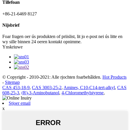
Tillefoan
+86-21-6469 8127
Nijsbrief
Foar fragen oer ús produkten of priislist, lit jo e-post nei ús litte en
wy sille binnen 24 oeren kontakt opnimme.
Ynskriuwe
© Copyright - 2010-2021: Alle rjochten foarbehâlden.
Hot Products
-
Sitemap
CAS 453-18-9
,
CAS 3003-25-2
,
Amines, C10-C14-tert-alkyl
,
CAS
608-25-3
,
(R)-3-Aminobutanol
,
4-Chloromethylstyrene
,
Stjoer email
x