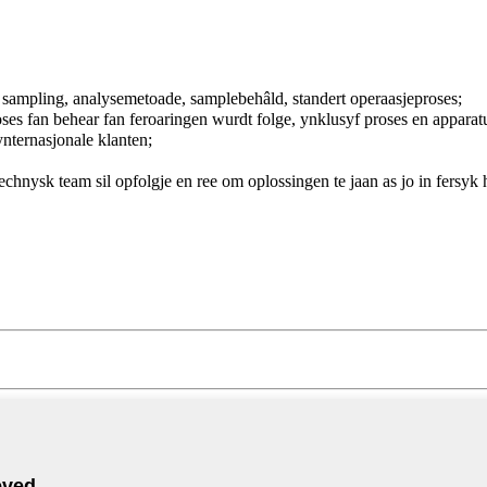
 sampling, analysemetoade, samplebehâld, standert operaasjeproses;
proses fan behear fan feroaringen wurdt folge, ynklusyf proses en appara
ternasjonale klanten;
echnysk team sil opfolgje en ree om oplossingen te jaan as jo in fersy