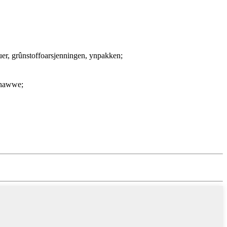
tuer, grûnstoffoarsjenningen, ynpakken;
k hawwe;