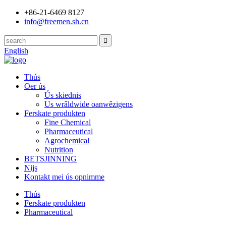
+86-21-6469 8127
info@freemen.sh.cn
English
Thús
Oer ús
Ús skiednis
Us wrâldwide oanwêzigens
Ferskate produkten
Fine Chemical
Pharmaceutical
Agrochemical
Nutrition
BETSJINNING
Nijs
Kontakt mei ús opnimme
Thús
Ferskate produkten
Pharmaceutical