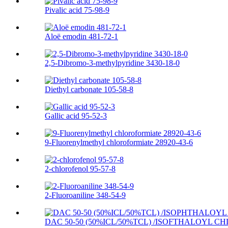
Pivalic acid 75-98-9
Aloë emodin 481-72-1
2,5-Dibromo-3-methylpyridine 3430-18-0
Diethyl carbonate 105-58-8
Gallic acid 95-52-3
9-Fluorenylmethyl chloroformiate 28920-43-6
2-chlorofenol 95-57-8
2-Fluoroaniline 348-54-9
DAC 50-50 (50%ICL/50%TCL) /ISOFTHALOYL CHL