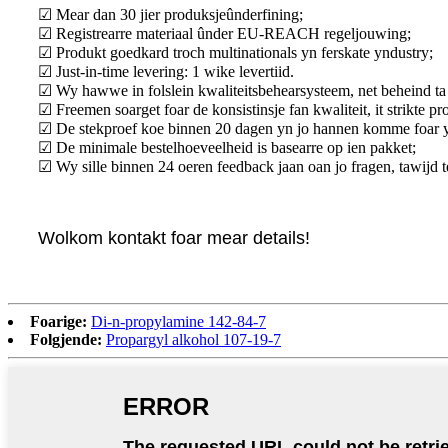
☑ Mear dan 30 jier produksjeûnderfining;
☑ Registrearre materiaal ûnder EU-REACH regeljouwing;
☑ Produkt goedkard troch multinationals yn ferskate yndustry;
☑ Just-in-time levering: 1 wike levertiid.
☑ Wy hawwe in folslein kwaliteitsbehearsysteem, net beheind ta
☑ Freemen soarget foar de konsistinsje fan kwaliteit, it strikte 
☑ De stekproef koe binnen 20 dagen yn jo hannen komme foar yn
☑ De minimale bestelhoeveelheid is basearre op ien pakket;
☑ Wy sille binnen 24 oeren feedback jaan oan jo fragen, tawijd t
Wolkom kontakt foar mear details!
Foarige:
Di-n-propylamine 142-84-7
Folgjende:
Propargyl alkohol 107-19-7